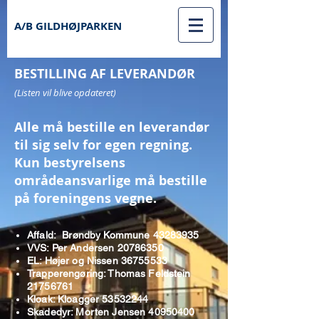
A/B GILDHØJPARKEN
BESTILLING AF LEVERANDØR
(Listen vil blive opdateret)
Alle må bestille en leverandør
til sig selv for egen regning.
Kun bestyrelsens
områdeansvarlige må bestille
på foreningens vegne.
Affald: Brøndby Kommune
43283935
VVS: Per Andersen
20786350
EL: Højer og Nissen
36755533
Trapperengøring: Thomas Feldstein
21756761
Kloak: Kloagger
53532244
Skadedyr: Morten Jensen
40950400