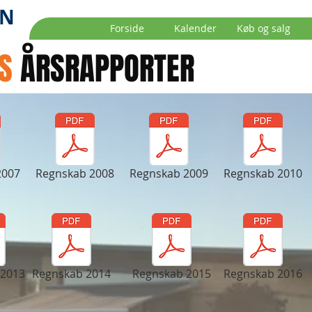
EN
Forside
Kalender
Køb og salg
NS
ÅRSRAPPORTER
2007
Regnskab 2008
Regnskab 2009
Regnskab 2010
 2013
Regnskab 2014
Regnskab 2015
Regnskab 2016